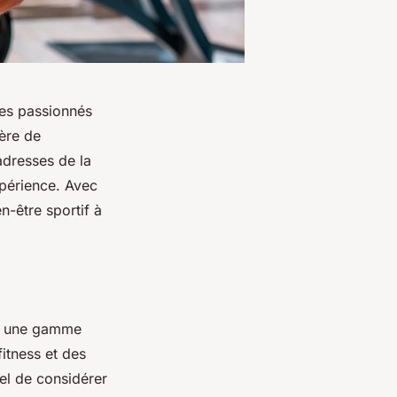
les passionnés
ère de
adresses de la
xpérience. Avec
n-être sportif à
nt une gamme
itness et des
iel de considérer