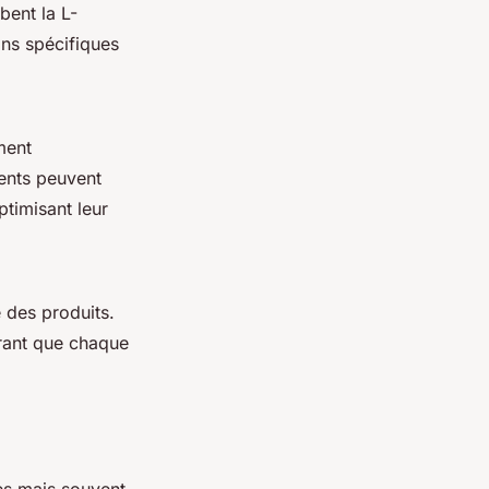
bent la L-
ins spécifiques
ment
ients peuvent
ptimisant leur
é des produits.
rant que chaque