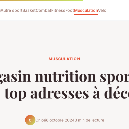
u
Autre sport
Basket
Combat
Fitness
Foot
Musculation
Vélo
MUSCULATION
asin nutrition spor
: top adresses à dé
Chloé
8 octobre 2024
3 min de lecture
C