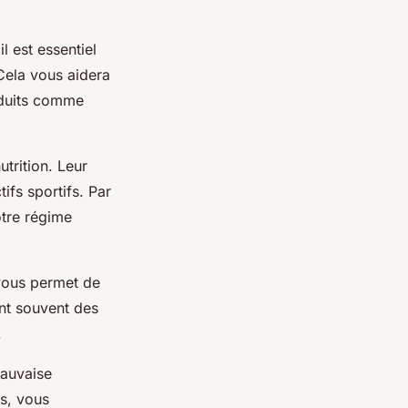
l est essentiel
Cela vous aidera
roduits comme
trition. Leur
ifs sportifs. Par
otre régime
 vous permet de
ent souvent des
.
auvaise
ls, vous