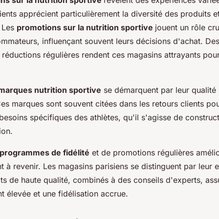
ns sur la nutrition sportive
révèlent des expériences varié
lients apprécient particulièrement la diversité des produits et
. Les
promotions sur la nutrition sportive
jouent un rôle cru
mmateurs, influençant souvent leurs décisions d'achat. Des
 réductions régulières rendent ces magasins attrayants pour
marques nutrition sportive
se démarquent par leur qualité 
 Ces marques sont souvent citées dans les retours clients pou
esoins spécifiques des athlètes, qu'il s'agisse de construc
ion.
programmes de fidélité
et de promotions régulières amélio
tant à revenir. Les magasins parisiens se distinguent par leu
its de haute qualité, combinés à des conseils d'experts, ass
nt élevée et une fidélisation accrue.