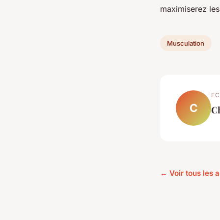
maximiserez les 
Musculation
EC
C
C
← Voir tous les 