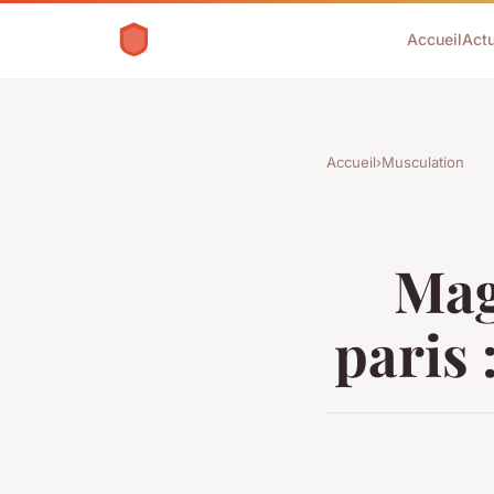
Accueil
Act
Accueil
›
Musculation
Mag
paris 