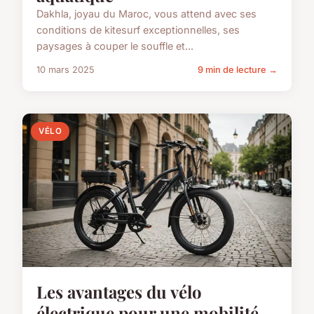
Dakhla, joyau du Maroc, vous attend avec ses
conditions de kitesurf exceptionnelles, ses
paysages à couper le souffle et...
10 mars 2025
9 min de lecture →
VÉLO
Les avantages du vélo
électrique pour une mobilité