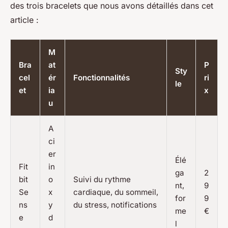
des trois bracelets que nous avons détaillés dans cet
article :
M
Bra
at
P
Sty
cel
ér
Fonctionnalités
ri
le
et
ia
x
u
A
ci
er
Élé
Fit
in
ga
2
bit
o
Suivi du rythme
nt,
9
Se
x
cardiaque, du sommeil,
for
9
ns
y
du stress, notifications
me
€
e
d
l