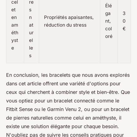
cel
re
Élé
et
s
ga
3
en
n
Propriétés apaisantes,
nt,
0
am
at
réduction du stress
col
€
éth
ur
oré
yst
el
e
le
s
En conclusion, les bracelets que nous avons explorés
dans cet article offrent une variété d'options pour
ceux qui cherchent à combiner style et bien-être. Que
vous optiez pour un bracelet connecté comme le
Fitbit Sense ou le Garmin Venu 2, ou pour un bracelet
de pierres naturelles comme celui en améthyste, il
existe une solution élégante pour chaque besoin.
N'oubliez pas de suivre les conseils pratiques pour