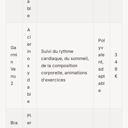
a
bl
e
A
ci
Pol
er
Ga
yv
in
Suivi du rythme
rmi
ale
3
o
cardiaque, du sommeil,
n
nt,
4
x
de la composition
Ve
ad
9
y
corporelle, animations
nu
apt
€
d
d'exercices
2
abl
a
e
bl
e
Pi
Bra
er