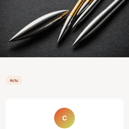
Actu
C