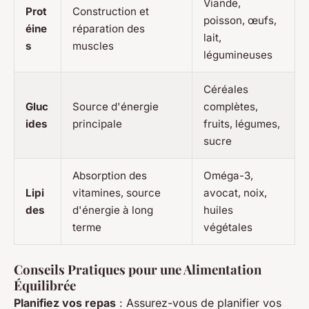
Viande,
Prot
Construction et
poisson, œufs,
éine
réparation des
lait,
s
muscles
légumineuses
Céréales
Gluc
Source d'énergie
complètes,
ides
principale
fruits, légumes,
sucre
Absorption des
Oméga-3,
Lipi
vitamines, source
avocat, noix,
des
d'énergie à long
huiles
terme
végétales
Conseils Pratiques pour une Alimentation
Équilibrée
Planifiez vos repas
: Assurez-vous de planifier vos