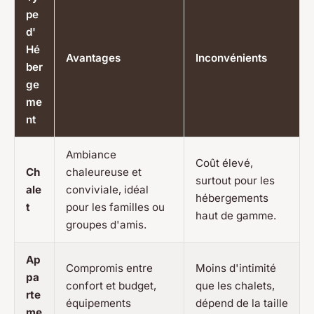
pe
d'
Hé
Avantages
Inconvénients
ber
ge
me
nt
Ambiance
Coût élevé,
Ch
chaleureuse et
surtout pour les
ale
conviviale, idéal
hébergements
t
pour les familles ou
haut de gamme.
groupes d'amis.
Ap
Compromis entre
Moins d'intimité
pa
confort et budget,
que les chalets,
rte
équipements
dépend de la taille
me