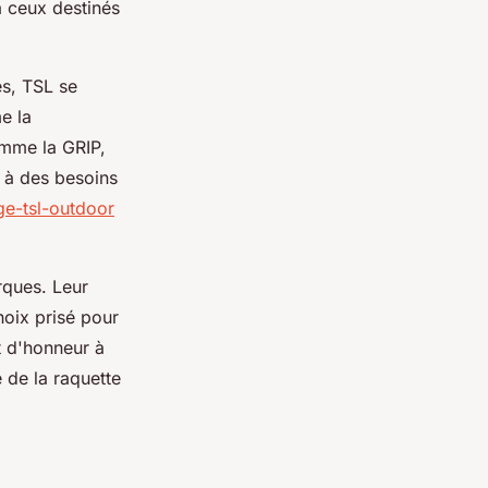
à ceux destinés
es, TSL se
e la
mme la GRIP,
e à des besoins
ge-tsl-outdoor
rques. Leur
hoix prisé pour
t d'honneur à
 de la raquette