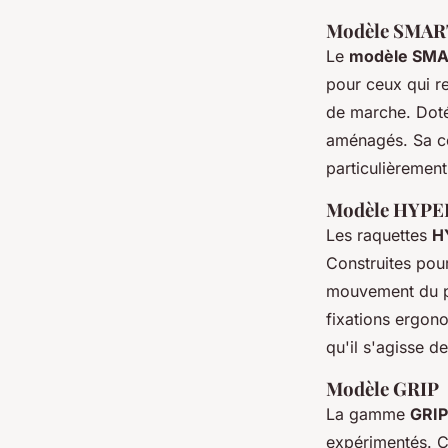
Modèle SMAR
Le
modèle SM
pour ceux qui r
de marche. Dotée
aménagés. Sa co
particulièremen
Modèle HYP
Les raquettes
H
Construites pou
mouvement du pi
fixations ergono
qu'il s'agisse d
Modèle GRIP
La gamme
GRIP
expérimentés. C