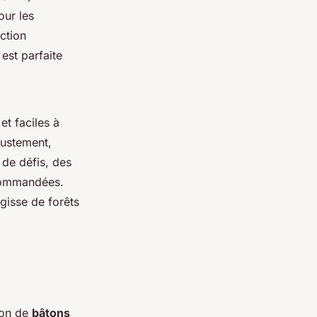
our les
ction
est parfaite
et faciles à
justement,
 de défis, des
ecommandées.
gisse de forêts
ion de
bâtons