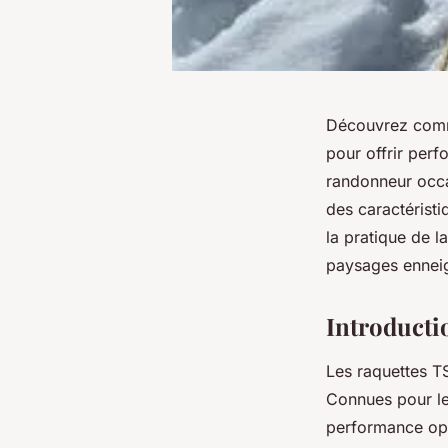
Découvrez comme
pour offrir perf
randonneur occa
des caractéristi
la pratique de l
paysages enneigé
Introducti
Les raquettes TS
Connues pour le
performance opt