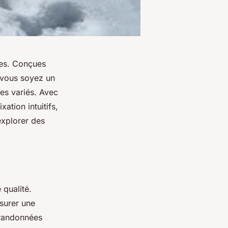
les. Conçues
e vous soyez un
es variés. Avec
tion intuitifs,
explorer des
 qualité.
surer une
 randonnées