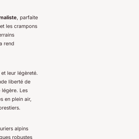
maliste
, parfaite
 et les crampons
errains
a rend
et leur légèreté.
de liberté de
 légère. Les
 en plein air,
restiers.
riers alpins
iques robustes