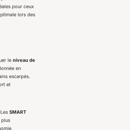
déales pour ceux
optimale lors des
uer le
niveau de
ndonnée en
ains escarpés.
rt et
. Les
SMART
 plus
nomie,