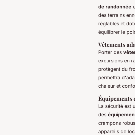
de randonnée
e
des terrains enn
réglables et do
équilibrer le po
Vêtements ada
Porter des
vête
excursions en ra
protègent du fr
permettra d'adap
chaleur et confo
Équipements d
La sécurité est 
des
équipement
crampons robuste
appareils de lo