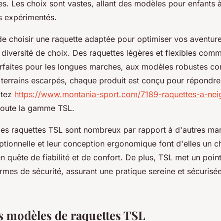
es. Les choix sont vastes, allant des modèles pour enfants 
s expérimentés.
 de choisir une raquette adaptée pour optimiser vos aventur
 diversité de choix. Des raquettes légères et flexibles comm
faites pour les longues marches, aux modèles robustes co
s terrains escarpés, chaque produit est conçu pour répondr
itez
https://www.montania-sport.com/7189-raquettes-a-nei
toute la gamme TSL.
es raquettes TSL sont nombreux par rapport à d'autres ma
tionnelle et leur conception ergonomique font d'elles un c
en quête de fiabilité et de confort. De plus, TSL met un poin
rmes de sécurité, assurant une pratique sereine et sécurisée
 modèles de raquettes TSL