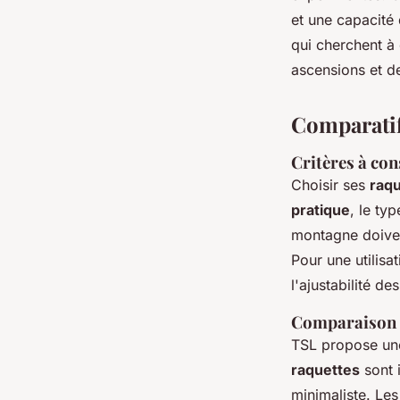
et une capacité 
qui cherchent à 
ascensions et d
Comparatif
Critères à con
Choisir ses
raqu
pratique
, le ty
montagne doiven
Pour une utilisa
l'ajustabilité d
Comparaison d
TSL propose une 
raquettes
sont 
minimaliste. Le