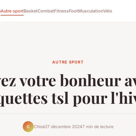
u
Autre sport
Basket
Combat
Fitness
Foot
Musculation
Vélo
AUTRE SPORT
ez votre bonheur av
quettes tsl pour l'hi
Chloé
27 décembre 2024
7 min de lecture
C